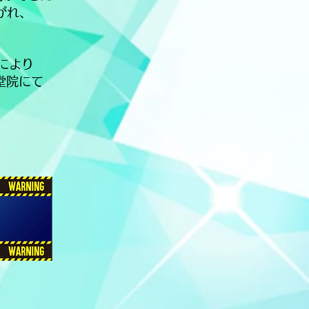
がれ、
により
堂院にて