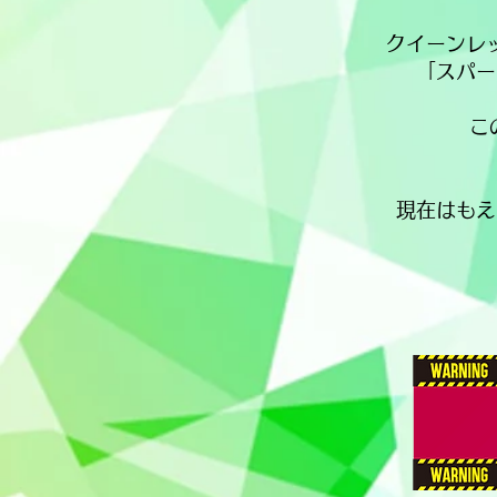
クイーンレ
「スパー
こ
現在はもえ