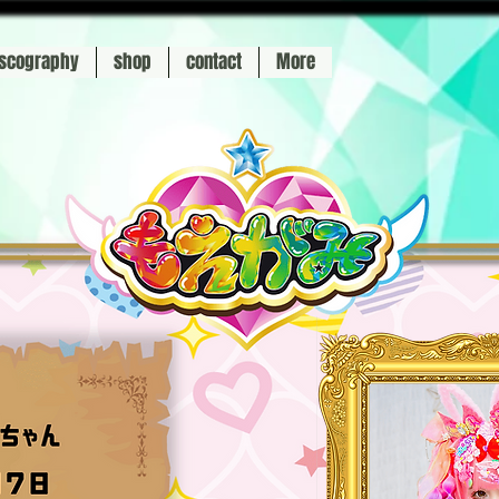
iscography
shop
contact
More