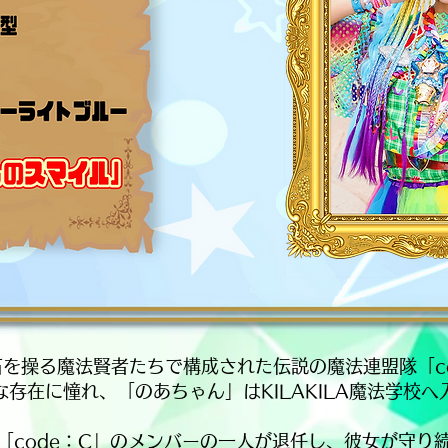
石を操る魔法賢者たちで構成された伝説の魔法連盟隊「co
な存在に憧れ、「のあちゃん」はKILAKILA魔法学校へ
「code：C」のメンバーの一人が退任し、彼女が守り