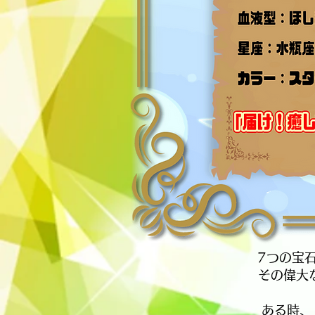
7つの宝
その偉大
ある時、