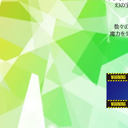
幻の
数々
魔力を