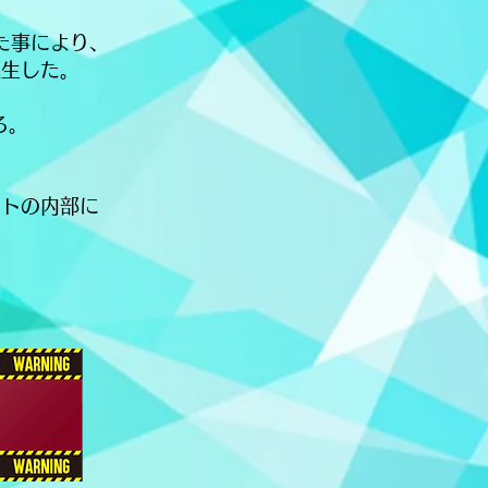
た事により、
誕生した。
る。
ントの内部に