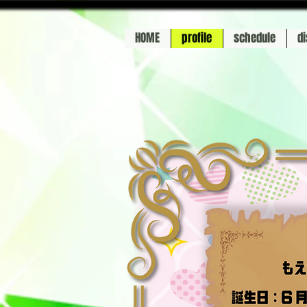
HOME
profile
schedule
d