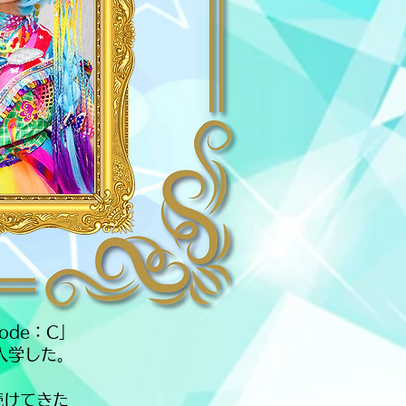
de：C」
入学した。
続けてきた