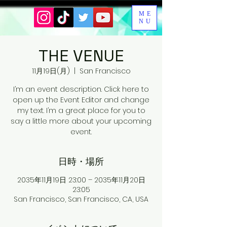
ME
NU
THE VENUE
11月19日(月)
  |  
San Francisco
I’m an event description. Click here to
open up the Event Editor and change
my text. I’m a great place for you to
say a little more about your upcoming
event.
日時・場所
2035年11月19日 23:00 – 2035年11月20日
23:05
San Francisco, San Francisco, CA, USA