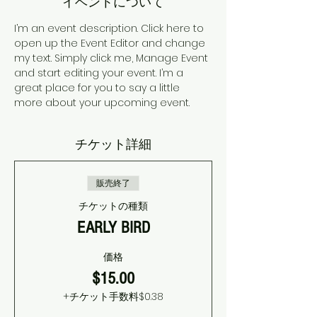
イベントについて
I’m an event description. Click here to 
open up the Event Editor and change 
my text. Simply click me, Manage Event 
and start editing your event. I’m a 
great place for you to say a little 
more about your upcoming event.
チケット詳細
販売終了
チケットの種類
EARLY BIRD
価格
$15.00
+チケット手数料$0.38